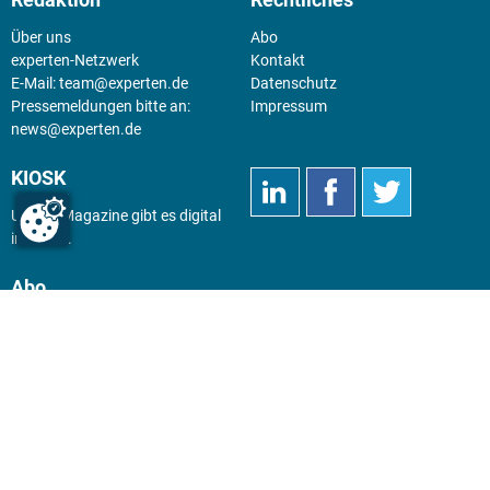
Redaktion
Rechtliches
Über uns
Abo
experten-Netzwerk
Kontakt
E-Mail:
team@experten.de
Datenschutz
Pressemeldungen bitte an:
Impressum
news@experten.de
KIOSK
Unsere Magazine gibt es digital
im
Kiosk
.
Abo
Hier geht's zum Print Abo und
zum gesamten Online Angebot
des expertenReport.
Jetzt anmelden!