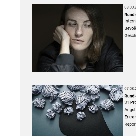
08.03.
Rund 
Inter
Bevölk
Gesch
07.03.
Rund e
31 Pro
Angst
Erkran
Repor