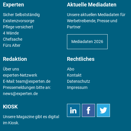
Experten
Aktuelle Mediadaten
Sicher Selbstständig
Unsere aktuellen Mediadaten für
Existenz­vorsorge
Werbetreibende, Presse und
Pflege versichert
Partner
4 Wände
Chefsache
Mediadaten 2026
Fürs Alter
Redaktion
Rechtliches
Über uns
Abo
experten-Netzwerk
Kontakt
E-Mail:
team@experten.de
Datenschutz
Pressemeldungen bitte an:
Impressum
news@experten.de
KIOSK
Unsere Magazine gibt es digital
im
Kiosk
.