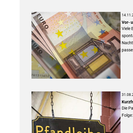
14.11.
Vor- 
Viele 
sponta
Nachte
passen
31.08.
Kurzfr
Die Pa
Folge: