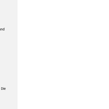
und
 Die