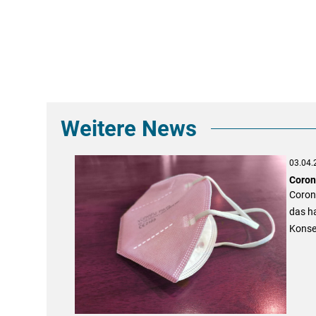
Weitere News
03.04.
Coron
Corona
das ha
Konse