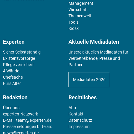
Management
Wirtschaft
Themenwelt
Tools
Kiosk
Experten
Aktuelle Mediadaten
Sicher Selbstständig
Unsere aktuellen Mediadaten für
Existenz­vorsorge
Werbetreibende, Presse und
Pflege versichert
Partner
4 Wände
Chefsache
Mediadaten 2026
Fürs Alter
Redaktion
Rechtliches
Über uns
Abo
experten-Netzwerk
Kontakt
E-Mail:
team@experten.de
Datenschutz
Pressemeldungen bitte an:
Impressum
news@experten.de