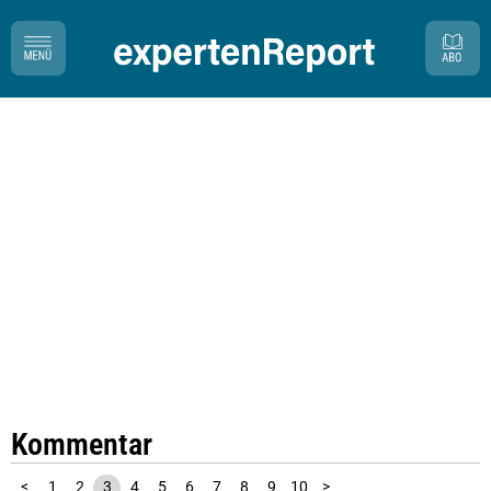
Kommentar
<
1
2
3
4
5
6
7
8
9
10
>