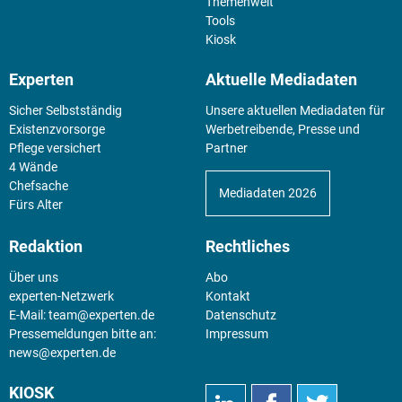
Themenwelt
Tools
Kiosk
Experten
Aktuelle Mediadaten
Sicher Selbstständig
Unsere aktuellen Mediadaten für
Existenz­vorsorge
Werbetreibende, Presse und
Pflege versichert
Partner
4 Wände
Chefsache
Mediadaten 2026
Fürs Alter
Redaktion
Rechtliches
Über uns
Abo
experten-Netzwerk
Kontakt
E-Mail:
team@experten.de
Datenschutz
Pressemeldungen bitte an:
Impressum
news@experten.de
KIOSK