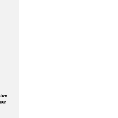
siken
 nun