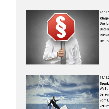
20.03.
Klage
Das L
Betei
Rücka
Deutsc
14.11.
Spark
Weil d
bei ei
vom L
verurte