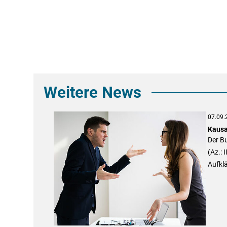
Weitere News
07.09.
Kausa
Der B
(Az.: 
Aufklä