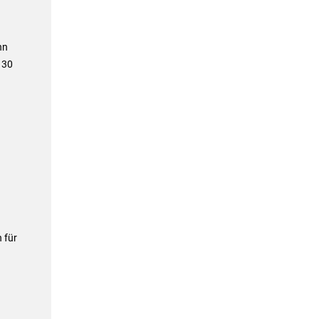
nn
 30
 für