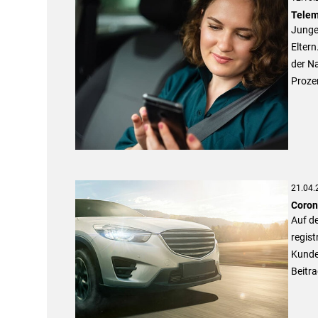
Telem
Junge 
Eltern
der Na
Prozen
21.04.
Coron
Auf de
regis
Kunden
Beitra