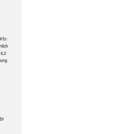
Kfz-
hlich
 6,2
rung
DI