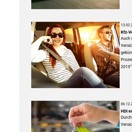
13.02.
Kfz-V
Auch 
Versic
gekünd
Prozen
2019“
06.12.
HDI e
Durch
Versi