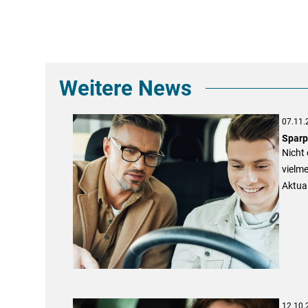
Weitere News
07.11.
Sparp
Nicht 
vielme
Aktual
12.10.