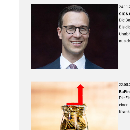
24.11.
SIGNA
Die Ba
Bis di
Unabh
aus d
22.05.
BaFin
Die Fi
einen 
Krank