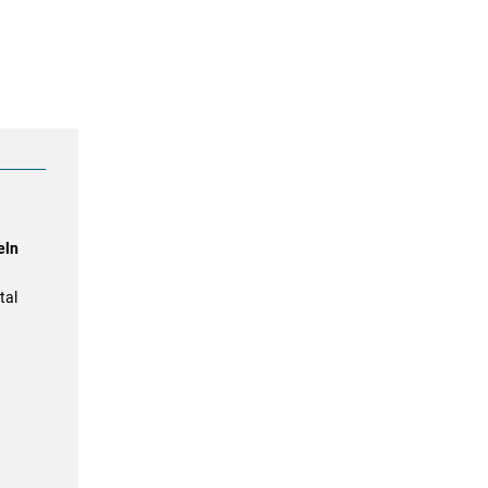
eln
tal