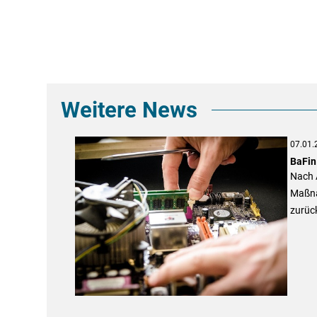
Weitere News
07.01.
BaFin
Nach A
Maßna
zurück