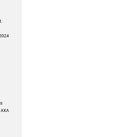
t.
 2024
ls
e AXA