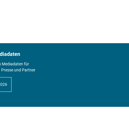
diadaten
n Mediadaten für
 Presse und Partner
2026
Abo
Hier geht's zum Print Abo und zum
gesamten Online Angebot des