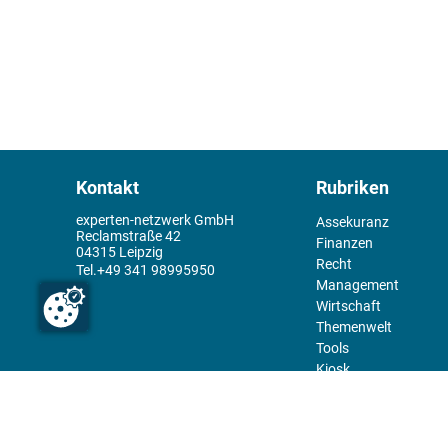
Kontakt
Rubriken
experten-netzwerk GmbH
Assekuranz
Reclamstraße 42
Finanzen
04315 Leipzig
Recht
+49 341 98995950
Management
Wirtschaft
Themenwelt
Tools
Kiosk
Redaktion
Rechtliches
Über uns
Abo