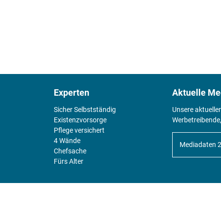
Experten
Aktuelle Me
Sicher Selbstständig
Unsere aktuelle
Existenz­vorsorge
Werbetreibende,
Pflege versichert
4 Wände
Mediadaten 
Chefsache
Fürs Alter
KIOSK
Unsere Magazine gibt es digital im