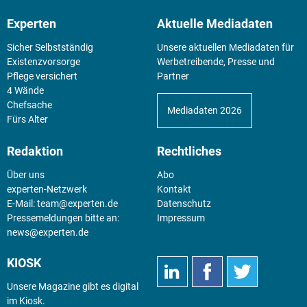
Experten
Aktuelle Mediadaten
Sicher Selbstständig
Unsere aktuellen Mediadaten für
Existenz­vorsorge
Werbetreibende, Presse und
Pflege versichert
Partner
4 Wände
Chefsache
Mediadaten 2026
Fürs Alter
Redaktion
Rechtliches
Über uns
Abo
experten-Netzwerk
Kontakt
E-Mail:
team@experten.de
Datenschutz
Pressemeldungen bitte an:
Impressum
news@experten.de
KIOSK
Unsere Magazine gibt es digital
im
Kiosk
.