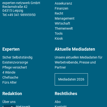
experten-netzwerk GmbH
Assekuranz
Reclamstraße 42
Finanzen
04315 Leipzig
Recht
+49 341 98995950
Management
Wirtschaft
Themenwelt
Tools
Kiosk
Experten
Aktuelle Mediadaten
Sicher Selbstständig
Unsere aktuellen Mediadaten für
Existenz­vorsorge
Werbetreibende, Presse und
Pflege versichert
Partner
4 Wände
Chefsache
Mediadaten 2026
Fürs Alter
Redaktion
Rechtliches
Über uns
Abo
experten-Netzwerk
Kontakt