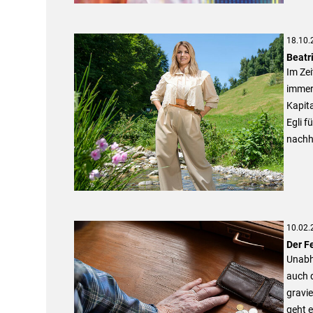
18.10.
Beatri
Im Ze
immer 
Kapita
Egli 
nachha
10.02.
Der F
Unabh
auch 
gravie
geht 