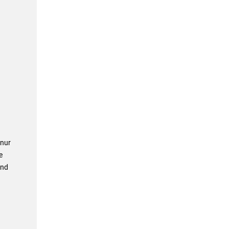
 nur
e
and