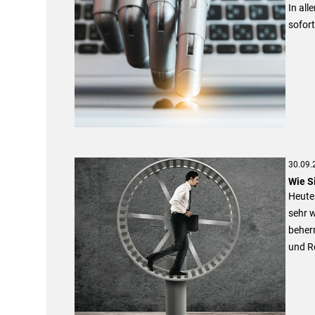
In all
sofort
30.09.
Wie S
Heute 
sehr w
beher
und R