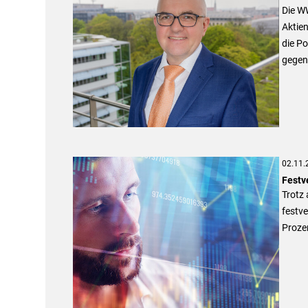
Die W
Aktien
die Po
gegen
02.11.
Festv
Trotz
festve
Prozen