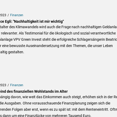
2023
Finanzen
ce Egli: "Nachhaltigkeit ist mir wichtig"
italter des Klimawandels wird auch die Frage nach nachhaltigen Geldanl
relevanter. Als Testimonial für die ökologisch und sozial verantwortliche
lanlage VPV Green Invest steht die erfolgreiche Schlagersängerin Beatri
für eine bewusste Auseinandersetzung mit den Themen, die unser Leben
ltig gestalten.
2023
Finanzen
eind des finanziellen Wohlstands im Alter
ängig davon, wie weit das Einkommen auch steigt, erhöhen sich in der R
die Ausgaben. Ohne vorausschauende Finanzplanung zeigen sich die
renden Folgen aber erst, wenn es zu spät ist: mit dem Renteneintritt. Oft
es dann um eine Finanzlücke von mehreren Tausend Euro.