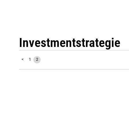
Investmentstrategie
<
1
2