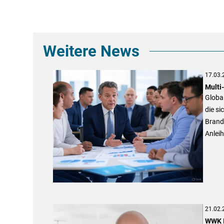
Weitere News
17.03.
Multi
Global
die si
Brand
Anleih
21.02.
WWK I