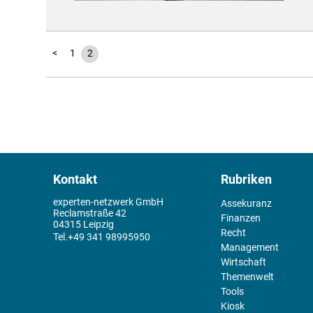
<
1
2
Kontakt
Rubriken
experten-netzwerk GmbH
Assekuranz
Reclamstraße 42
Finanzen
04315 Leipzig
Recht
+49 341 98995950
Management
Wirtschaft
Themenwelt
Tools
Kiosk