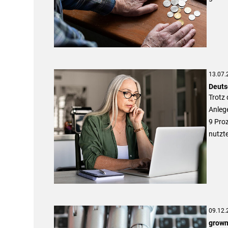
13.07.
Deutsc
Trotz 
Anlege
9 Proz
nutzt
09.12.
grown