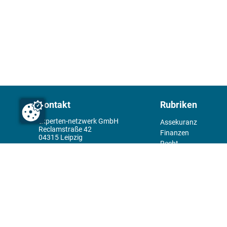
Kontakt
Rubriken
experten-netzwerk GmbH
Assekuranz
Reclamstraße 42
Finanzen
04315 Leipzig
Recht
+49 341 98995950
Management
Wirtschaft
Themenwelt
Tools
Kiosk
Redaktion
Rechtliches