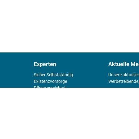
Experten
Aktuelle Me
Sicher Selbstständig
Unsere aktuelle
Existenz­vorsorge
Werbetreibende,
Pflege versichert
4 Wände
Mediadaten 
Chefsache
Fürs Alter
KIOSK