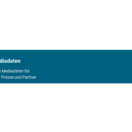
diadaten
n Mediadaten für
 Presse und Partner
2026
Abo
Hier geht's zum Print Abo und zum