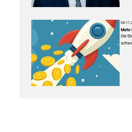
04.11.
Mehr 
Die S
schwac