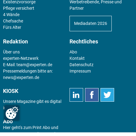
Existenz­vorsorge
Werbetreibende, Presse und
Pflege versichert
Partner
4 Wände
Chefsache
Mediadaten 2026
Fürs Alter
Redaktion
Rechtliches
Über uns
Abo
experten-Netzwerk
Kontakt
E-Mail:
team@experten.de
Datenschutz
Pressemeldungen bitte an:
Impressum
news@experten.de
KIOSK
Unsere Magazine gibt es digital
im
Kiosk
.
Abo
Hier geht's zum Print Abo und
zum gesamten Online Angebot