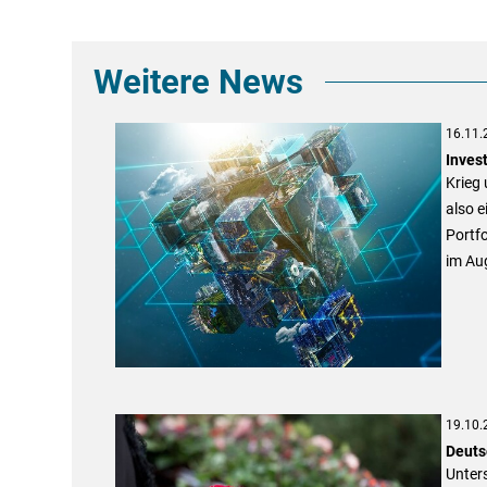
Weitere News
16.11.
Invest
Krieg 
also e
Portfo
im Aug
19.10.
Deuts
Unters