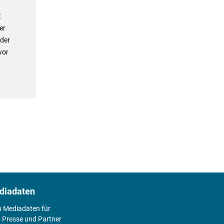
t
er
 der
vor
diadaten
n Mediadaten für
 Presse und Partner