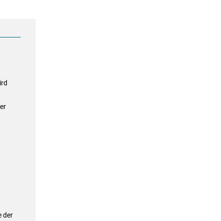
ird
er
e der