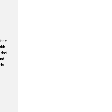
ierte
lth.
 drei
und
cht