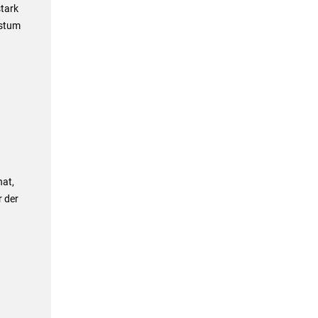
stark
hstum
hat,
 der