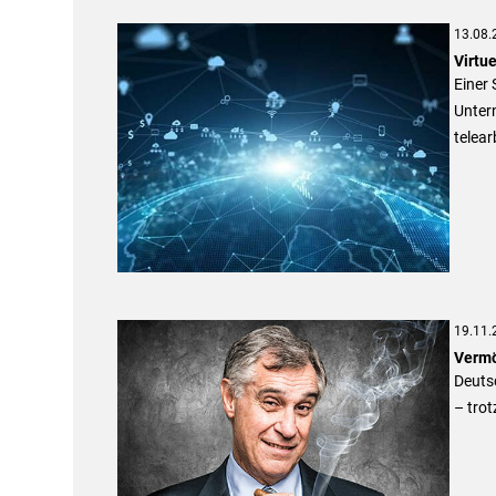
13.08.
Virtu
Einer
Untern
telear
19.11.
Vermö
Deuts
– trot