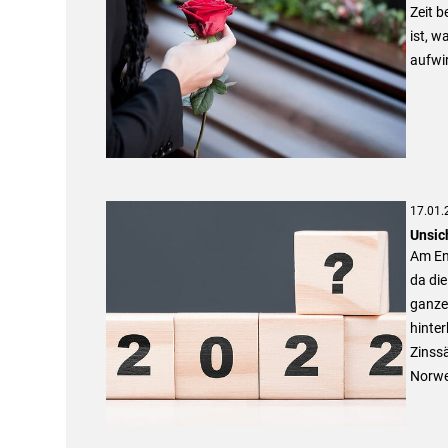
Zeit b
ist, 
aufwir
17.01.
Unsic
Am End
da die
ganzen
hinter
Zinss
Norweg