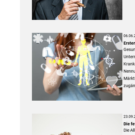
06.06.
Erster
Gesund
Untern
Kranke
Nennu
Märkte
zugän
23.09.
Die fe
Die Al