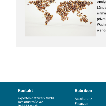
Analy
Lände
einmal
privat
Wachst
war da
Kontakt
Rubriken
experten-netzwerk GmbH
Assekuranz
Reclamstraße 42
Finanzen
04315 Leipzig