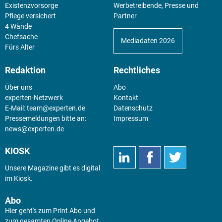
Existenz­vorsorge
Werbetreibende, Presse und
Pflege versichert
Partner
4 Wände
Chefsache
Mediadaten 2026
Fürs Alter
Redaktion
Rechtliches
Über uns
Abo
experten-Netzwerk
Kontakt
E-Mail:
team@experten.de
Datenschutz
Pressemeldungen bitte an:
Impressum
news@experten.de
KIOSK
Unsere Magazine gibt es digital
im
Kiosk
.
Abo
Hier geht's zum Print Abo und
zum gesamten Online Angebot