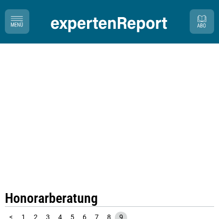
Honorarberatung
<
1
2
3
4
5
6
7
8
9