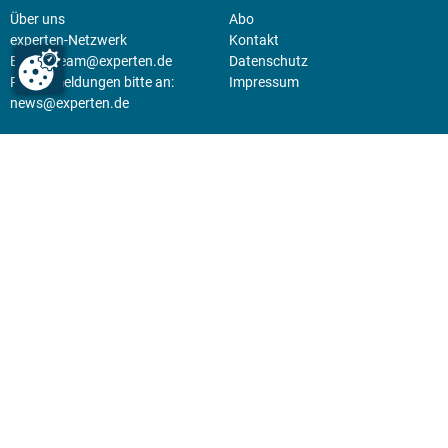
Über uns
Abo
experten-Netzwerk
Kontakt
E-Mail:
team@experten.de
Datenschutz
Pressemeldungen bitte an:
Impressum
news@experten.de
KIOSK
Unsere Magazine gibt es digital
im
Kiosk
.
Abo
Hier geht's zum Print Abo und
zum gesamten Online Angebot
des expertenReport.
Jetzt anmelden!