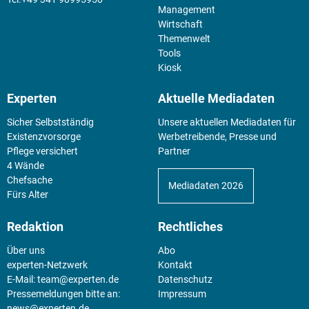
Management
Wirtschaft
Themenwelt
Tools
Kiosk
Experten
Aktuelle Mediadaten
Sicher Selbstständig
Unsere aktuellen Mediadaten für
Existenz­vorsorge
Werbetreibende, Presse und
Pflege versichert
Partner
4 Wände
Chefsache
Mediadaten 2026
Fürs Alter
Redaktion
Rechtliches
Über uns
Abo
experten-Netzwerk
Kontakt
E-Mail:
team@experten.de
Datenschutz
Pressemeldungen bitte an:
Impressum
news@experten.de