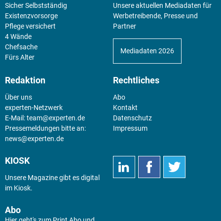
Sicher Selbstständig
Unsere aktuellen Mediadaten für
Existenz­vorsorge
Werbetreibende, Presse und
Pflege versichert
Partner
4 Wände
Chefsache
Mediadaten 2026
Fürs Alter
Redaktion
Rechtliches
Über uns
Abo
experten-Netzwerk
Kontakt
E-Mail:
team@experten.de
Datenschutz
Pressemeldungen bitte an:
Impressum
news@experten.de
KIOSK
Unsere Magazine gibt es digital
im
Kiosk
.
Abo
Hier geht's zum Print Abo und