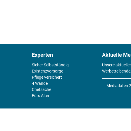
Experten
Aktuelle Me
Sicher Selbstständig
Unsere aktuelle
Existenz­vorsorge
Werbetreibende,
Pflege versichert
4 Wände
Mediadaten 
Chefsache
Fürs Alter
KIOSK
Unsere Magazine gibt es digital im