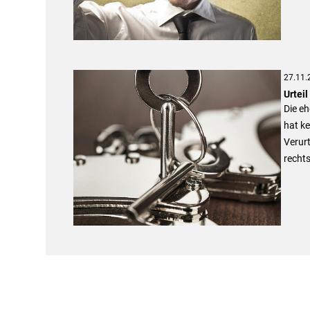
27.11.
Urtei
Die eh
hat ke
Verur
rechts