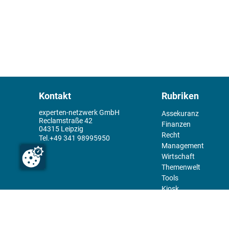
Kontakt
Rubriken
experten-netzwerk GmbH
Assekuranz
Reclamstraße 42
Finanzen
04315 Leipzig
Recht
+49 341 98995950
Management
Wirtschaft
Themenwelt
Tools
Kiosk
Redaktion
Rechtliches
Über uns
Abo