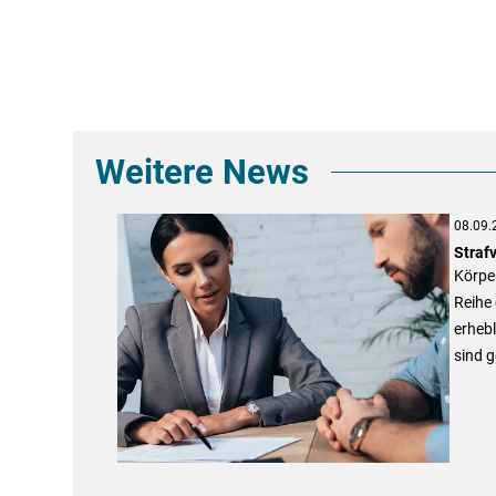
Weitere News
08.09.
Straf
Körper
Reihe
erhebl
sind g