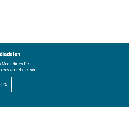
diadaten
n Mediadaten für
 Presse und Partner
2026
Abo
Hier geht's zum Print Abo und zum
gesamten Online Angebot des