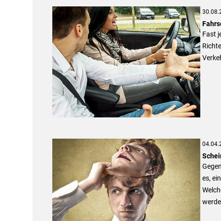
30.08.
Fahrs
Fast j
Richte
Verkeh
04.04.
Schei
Gegen 
es, ei
Welche
werden