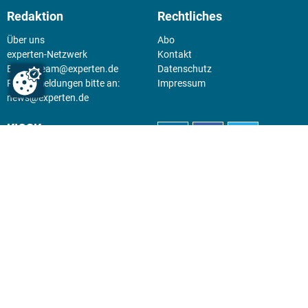
Redaktion
Rechtliches
Über uns
Abo
experten-Netzwerk
Kontakt
E-Mail:
team@experten.de
Datenschutz
Pressemeldungen bitte an:
Impressum
news@experten.de
KIOSK
Unsere Magazine gibt es digital
im
Kiosk
.
Abo
Hier geht's zum Print Abo und
zum gesamten Online Angebot
des expertenReport.
Jetzt anmelden!