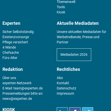
Themenwelt
Tools
Kiosk
Experten
Aktuelle Mediadaten
Sicher Selbstständig
Unsere aktuellen Mediadaten für
Existenz­vorsorge
Werbetreibende, Presse und
Pflege versichert
Partner
4 Wände
Chefsache
Mediadaten 2026
Fürs Alter
Redaktion
Rechtliches
Über uns
Abo
experten-Netzwerk
Kontakt
E-Mail:
team@experten.de
Datenschutz
Pressemeldungen bitte an:
Impressum
news@experten.de
KIOSK