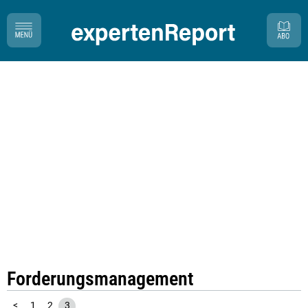
Forderungsmanagement
<
1
2
3