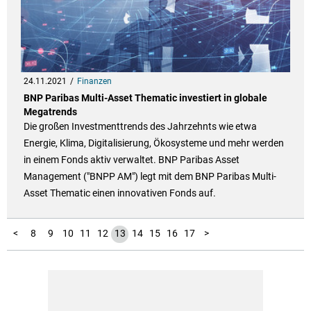
24.11.2021
Finanzen
BNP Paribas Multi-Asset Thematic investiert in globale
Megatrends
Die großen Investmenttrends des Jahrzehnts wie etwa
Energie, Klima, Digitalisierung, Ökosysteme und mehr werden
in einem Fonds aktiv verwaltet. BNP Paribas Asset
Management ("BNPP AM") legt mit dem BNP Paribas Multi-
Asset Thematic einen innovativen Fonds auf.
18
19
20
21
22
23
24
25
26
1
2
3
4
5
6
7
<
8
9
10
11
12
13
14
15
16
17
>