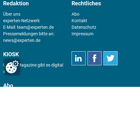
Redaktion
Rechtliches
Über uns
Abo
experten-Netzwerk
Kontakt
E-Mail:
team@experten.de
Datenschutz
Pressemeldungen bitte an:
Impressum
news@experten.de
KIOSK
Unsere Magazine gibt es digital
im
Kiosk
.
Abo
Hier geht's zum Print Abo und
zum gesamten Online Angebot
des expertenReport.
Jetzt anmelden!