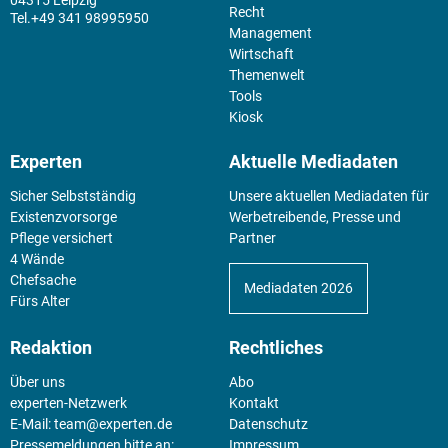
04315 Leipzig
Recht
+49 341 98995950
Management
Wirtschaft
Themenwelt
Tools
Kiosk
Experten
Aktuelle Mediadaten
Sicher Selbstständig
Unsere aktuellen Mediadaten für
Existenz­vorsorge
Werbetreibende, Presse und
Pflege versichert
Partner
4 Wände
Chefsache
Mediadaten 2026
Fürs Alter
Redaktion
Rechtliches
Über uns
Abo
experten-Netzwerk
Kontakt
E-Mail:
team@experten.de
Datenschutz
Pressemeldungen bitte an:
Impressum