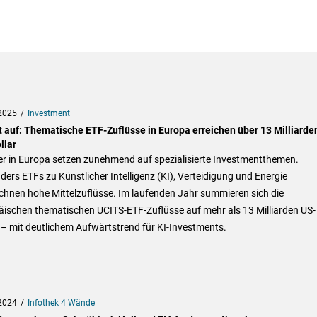
2025
Investment
lt auf: Thematische ETF-Zuflüsse in Europa erreichen über 13 Milliarde
llar
er in Europa setzen zunehmend auf spezialisierte Investmentthemen.
ers ETFs zu Künstlicher Intelligenz (KI), Verteidigung und Energie
chnen hohe Mittelzuflüsse. Im laufenden Jahr summieren sich die
äischen thematischen UCITS-ETF-Zuflüsse auf mehr als 13 Milliarden US-
 – mit deutlichem Aufwärtstrend für KI-Investments.
2024
Infothek 4 Wände