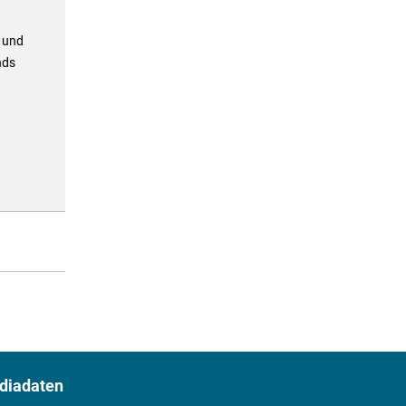
 und
nds
diadaten