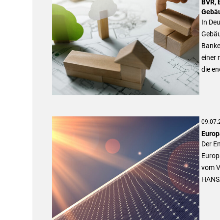
BVR, 
Gebäu
In De
Gebäu
Banke
einer 
die en
09.07.
Europ
Der En
Europa
vom V
HANSA