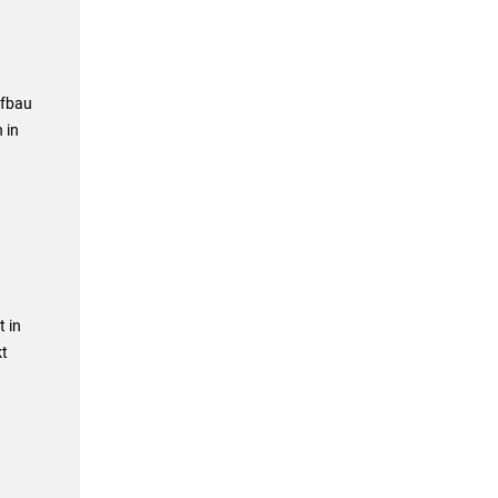
ufbau
 in
t in
kt