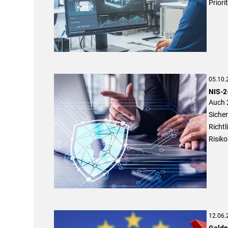
Priorit
05.10.
NIS-2-
Auch 
Sicher
Richtl
Risik
12.06.
Geldpo