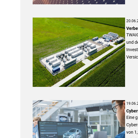
20.06.
Verbe
TWAIC
und de
Inves
Versi
19.06.
Cybers
Eine g
Cyber
von 1