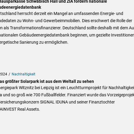
Bausparkasse Schwäbisch Hall und ZIA fordern nationale
deenergiedatenbank
utschland herrscht derzeit ein Mangel an umfassenden Energie- und
dedaten zu Wohn- und Gewerbeimmobilien. Dies erschwert die Rolle der
n als Transformationsfinanzierer. Deutschland sollte deshalb mit dem A
nationalen Gebäudeenergiedatenbank beginnen, um gezielte Investitionen
ergetische Sanierung zu ermöglichen.
2024
Nachhaltigkeit
as größter Solarpark ist aus dem Weltall zu sehen
ergiepark Witznitz bei Leipzig ist ein Leuchtturmprojekt für Nachhaltigkei
 und so groß wie 700 Fußballfelder. Finanziert wurde das Vorzeigeproje
ersicherungskonzern SIGNAL IDUNA und seiner Finanztochter
INVEST Real Assets.