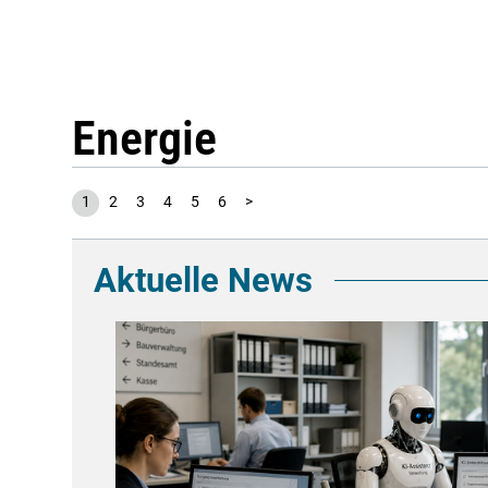
Energie
1
2
3
4
5
6
>
Aktuelle News