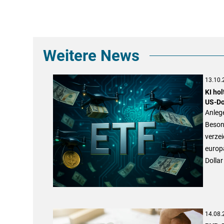
Weitere News
13.10.
KI ho
US-Do
Anleg
Besond
verzei
europ
Dollar
14.08.