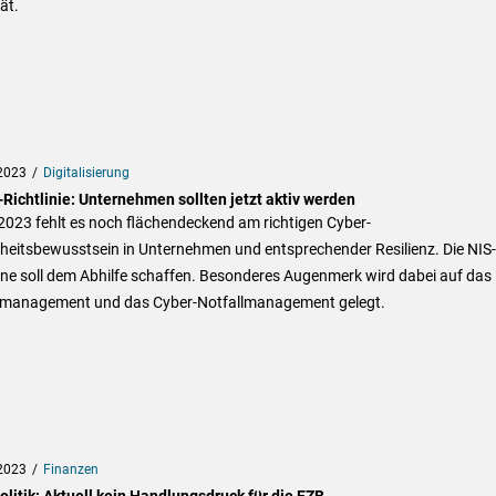
ät.
2023
Digitalisierung
Richtlinie: Unternehmen sollten jetzt aktiv werden
2023 fehlt es noch flächendeckend am richtigen Cyber-
heitsbewusstsein in Unternehmen und entsprechender Resilienz. Die NIS-
ine soll dem Abhilfe schaffen. Besonderes Augenmerk wird dabei auf das
omanagement und das Cyber-Notfallmanagement gelegt.
2023
Finanzen
litik: Aktuell kein Handlungsdruck für die EZB