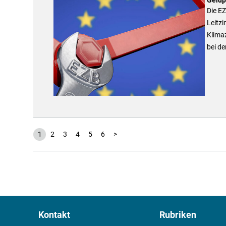
Die EZ
Leitzi
Klimaz
bei de
1
2
3
4
5
6
>
Kontakt
Rubriken