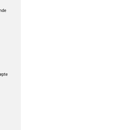
ende
epte