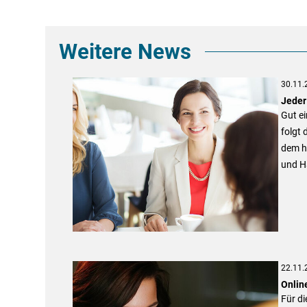
Weitere News
30.11.
Jeder
Gut ei
folgt 
dem h
und Ha
22.11.
Onlin
Für di