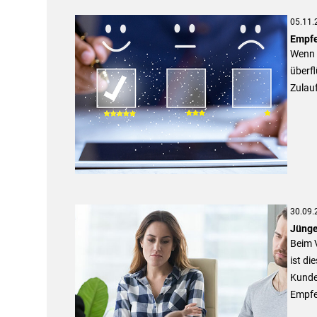
05.11.
Empfe
Wenn S
überfl
Zulau
30.09.
Jünge
Beim V
ist di
Kunde
Empfeh