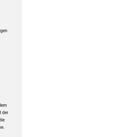
igen
llem
t der
die
he.