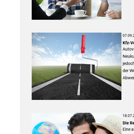
07.09.
Kfz-V
Autove
Neuku
jedoc
der We
Abwer
18.07.
Die R
Eine a