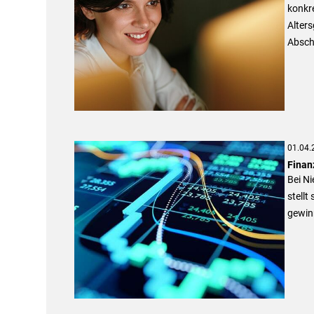
konkre
Alters
Absch
01.04.
Finan
Bei N
stellt
gewin