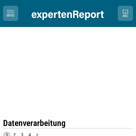
Datenverarbeitung
1
2
3
4
>