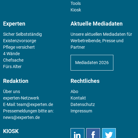
Tools
Kiosk
Experten
Aktuelle Mediadaten
Sicher Selbstständig
Unsere aktuellen Mediadaten für
Existenz­vorsorge
Werbetreibende, Presse und
Pflege versichert
Partner
4 Wände
Chefsache
Mediadaten 2026
Fürs Alter
Redaktion
Rechtliches
Über uns
Abo
experten-Netzwerk
Kontakt
E-Mail:
team@experten.de
Datenschutz
Pressemeldungen bitte an:
Impressum
news@experten.de
KIOSK