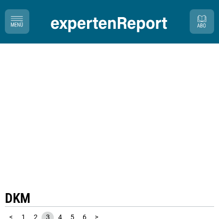
DKM
<
1
2
3
4
5
6
>