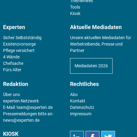
Themenwelt
Tools
Kiosk
Experten
Aktuelle Mediadaten
Sicher Selbstständig
Unsere aktuellen Mediadaten für
Existenz­vorsorge
Werbetreibende, Presse und
Pflege versichert
Partner
4 Wände
Chefsache
Mediadaten 2026
Fürs Alter
Redaktion
Rechtliches
Über uns
Abo
experten-Netzwerk
Kontakt
E-Mail:
team@experten.de
Datenschutz
Pressemeldungen bitte an:
Impressum
news@experten.de
KIOSK