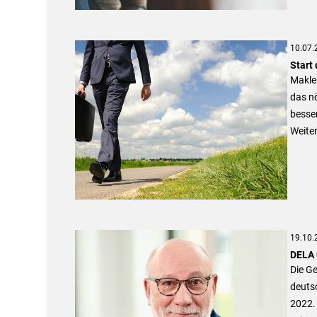
10.07.
Start
Makle
das nö
besse
Weite
19.10.
DELA 
Die G
deuts
2022. 