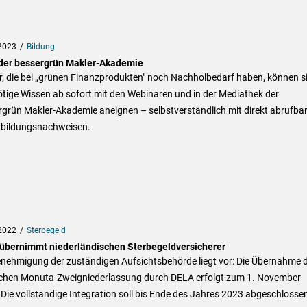
2023
Bildung
 der bessergrün Makler-Akademie
r, die bei „grünen Finanzprodukten" noch Nachholbedarf haben, können s
tige Wissen ab sofort mit den Webinaren und in der Mediathek der
rgrün Makler-Akademie aneignen – selbstverständlich mit direkt abrufba
rbildungsnachweisen.
2022
Sterbegeld
übernimmt niederländischen Sterbegeldversicherer
enehmigung der zuständigen Aufsichtsbehörde liegt vor: Die Übernahme 
chen Monuta-Zweigniederlassung durch DELA erfolgt zum 1. November
Die vollständige Integration soll bis Ende des Jahres 2023 abgeschlosse