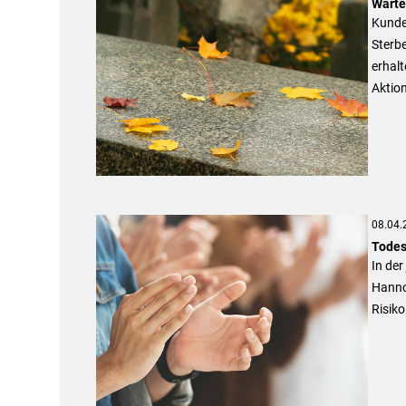
Warte
Kunde
Sterbe
erhalt
Aktion
08.04.
Todes
In de
Hannov
Risiko