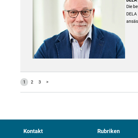
Die b
DELA p
ansäs
1
2
3
>
Kontakt
Rubriken