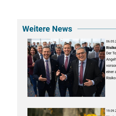
Weitere News
06.05.
Risik
Der To
Angehö
vorso
einer 
Risiko
19.09.