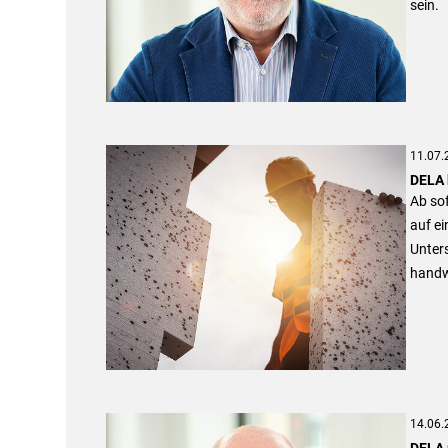
sein.
11.07.
DELA 
Ab sof
auf ei
Unter
handwe
14.06.
DELA 