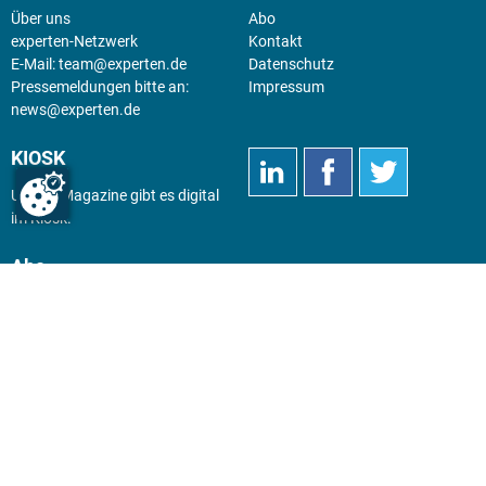
Über uns
Abo
experten-Netzwerk
Kontakt
E-Mail:
team@experten.de
Datenschutz
Pressemeldungen bitte an:
Impressum
news@experten.de
KIOSK
Unsere Magazine gibt es digital
im
Kiosk
.
Abo
Hier geht's zum Print Abo und
zum gesamten Online Angebot
des expertenReport.
Jetzt anmelden!
© 2026 experten-netzwerk GmbH