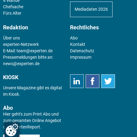
4 Wände
Chefsache
Mediadaten 2026
Fürs Alter
Redaktion
Rechtliches
Über uns
Abo
experten-Netzwerk
Kontakt
E-Mail:
team@experten.de
Datenschutz
Pressemeldungen bitte an:
Impressum
news@experten.de
KIOSK
Unsere Magazine gibt es digital
im
Kiosk
.
Abo
Hier geht's zum Print Abo und
zum gesamten Online Angebot
des expertenReport.