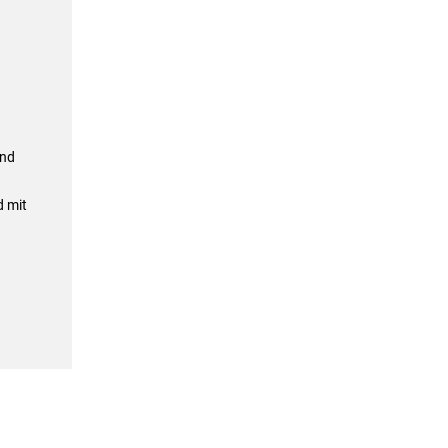
end
d mit