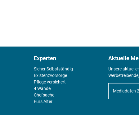
Experten
Aktuelle Me
Sicher Selbstständig
Unsere aktuelle
Existenz­vorsorge
Werbetreibende,
Pflege versichert
4 Wände
Mediadaten 
Chefsache
Fürs Alter
KIOSK
Unsere Magazine gibt es digital im