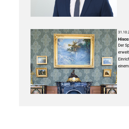
31.10.
Hisco
Der S
erweit
Einri
einem