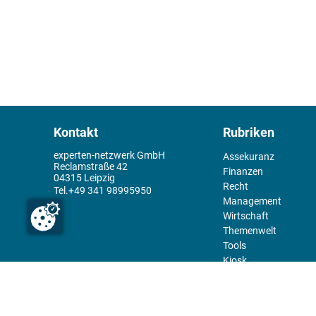
Kontakt
Rubriken
experten-netzwerk GmbH
Assekuranz
Reclamstraße 42
Finanzen
04315 Leipzig
Recht
+49 341 98995950
Management
Wirtschaft
Themenwelt
Tools
Kiosk
Redaktion
Rechtliches
Über uns
Abo