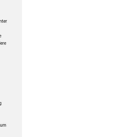
nter
e
lere
g
d um