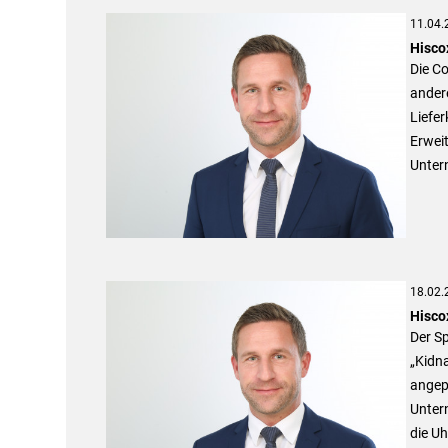
11.04.
Hisco
Die Co
ander
Liefer
Erweit
Unter
18.02.
Hiscox
Der Sp
„Kidn
angep
Untern
die Uh