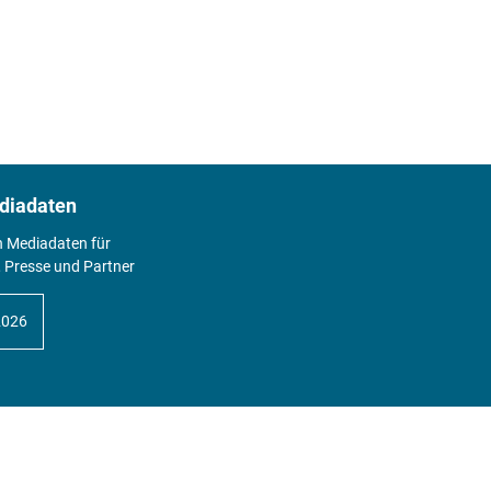
diadaten
n Mediadaten für
 Presse und Partner
2026
Abo
Hier geht's zum Print Abo und zum
gesamten Online Angebot des