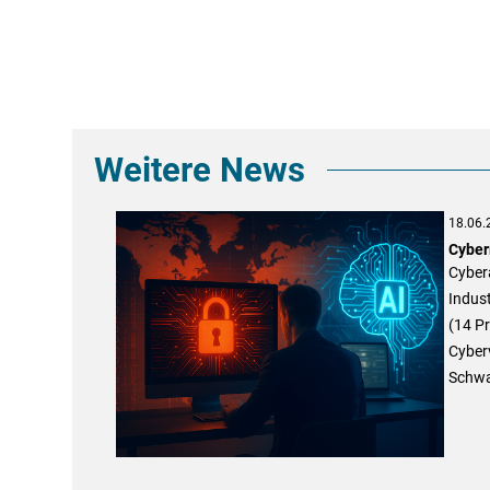
Weitere News
18.06.
Cyberr
Cyber
Indust
(14 P
Cyberv
Schwac