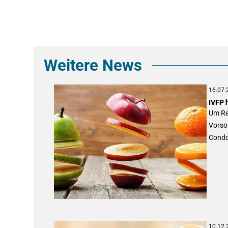
Weitere News
16.07.
IVFP 
Um Ren
Vorso
Condor
10.12.