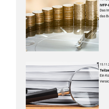
IVFP-
Das In
das Ba
15.11.
Teilz
Ein K
Versic