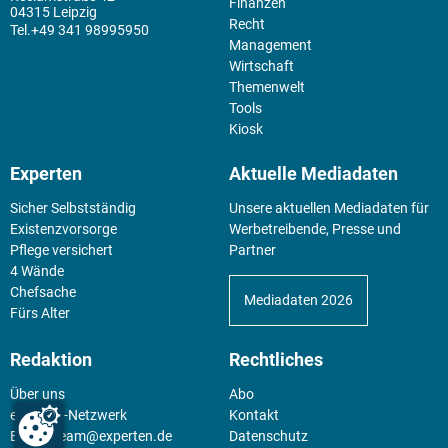
Finanzen
04315 Leipzig
Recht
+49 341 98995950
Management
Wirtschaft
Themenwelt
Tools
Kiosk
Experten
Aktuelle Mediadaten
Sicher Selbstständig
Unsere aktuellen Mediadaten für
Existenz­vorsorge
Werbetreibende, Presse und
Pflege versichert
Partner
4 Wände
Chefsache
Mediadaten 2026
Fürs Alter
Redaktion
Rechtliches
Über uns
Abo
experten-Netzwerk
Kontakt
E-Mail:
team@experten.de
Datenschutz