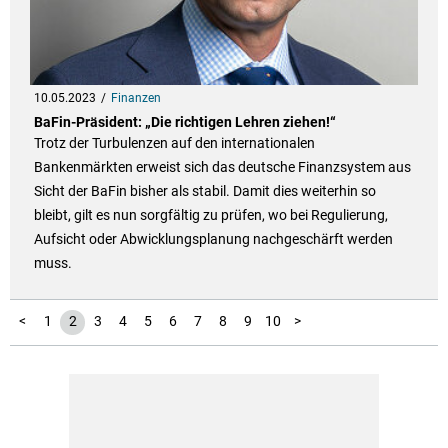
10.05.2023
Finanzen
BaFin-Präsident: „Die richtigen Lehren ziehen!“
Trotz der Turbulenzen auf den internationalen
Bankenmärkten erweist sich das deutsche Finanzsystem aus
Sicht der BaFin bisher als stabil. Damit dies weiterhin so
bleibt, gilt es nun sorgfältig zu prüfen, wo bei Regulierung,
Aufsicht oder Abwicklungsplanung nachgeschärft werden
muss.
11
12
13
14
15
16
<
1
2
3
4
5
6
7
8
9
10
>