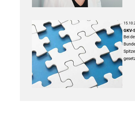
15.10.
GKV-S
Bei d
Bunde
Spitze
gesetz