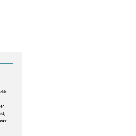
elds
der
st,
ssen.