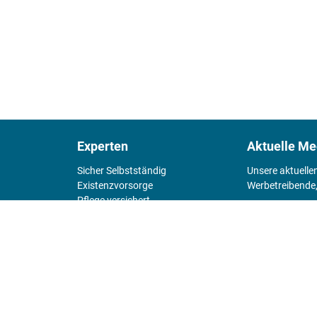
Experten
Aktuelle Me
Sicher Selbstständig
Unsere aktuelle
Existenz­vorsorge
Werbetreibende,
Pflege versichert
4 Wände
Mediadaten 
Chefsache
Fürs Alter
KIOSK