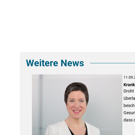
Weitere News
11.09.
Krank
Droht 
überl
beschl
Gesun
dass d