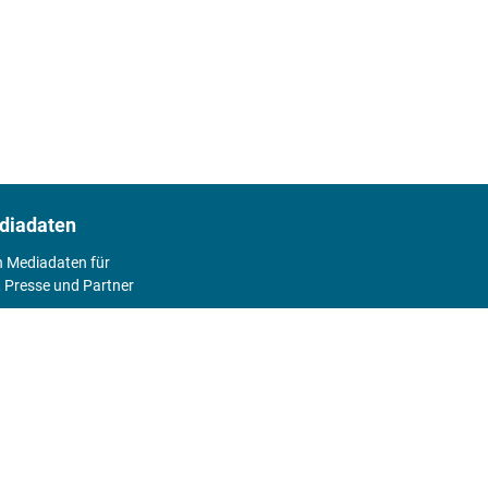
diadaten
n Mediadaten für
 Presse und Partner
2026
Abo
Hier geht's zum Print Abo und zum