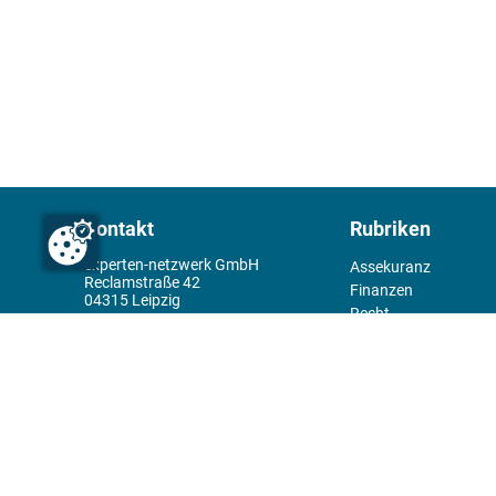
Kontakt
Rubriken
experten-netzwerk GmbH
Assekuranz
Reclamstraße 42
Finanzen
04315 Leipzig
Recht
+49 341 98995950
Management
Wirtschaft
Themenwelt
Tools
Kiosk
Redaktion
Rechtliches