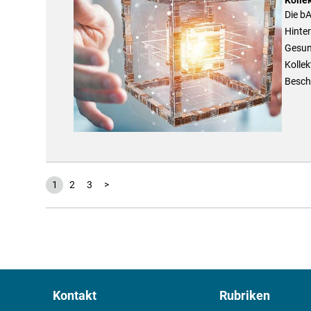
Die bA
Hinte
Gesun
Kollek
Besch
1
2
3
>
Kontakt
Rubriken