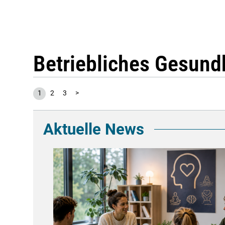
Betriebliches Gesun
1
2
3
>
Aktuelle News