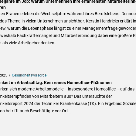
eljahre im Job: Warum Unternehmen ihre erfahrensten Mitarbeiterinn
ren
nen Frauen erleben die Wechseljahre während ihres Berufslebens. Denno
 das Thema in vielen Unternehmen unsichtbar. Kerstin Hendricks erklärt i
view, warum die Lebensphase längst zu einer Managementfrage geworden
 weshalb Fachkräftemangel und Mitarbeiterbindung dabei eine größere R
n als viele Arbeitgeber denken.
2025
Gesundheitsvorsorge
mkeit im Arbeitsalltag: Kein reines Homeoffice-Phänomen
irken sich moderne Arbeitsmodelle – insbesondere Homeoffice – auf das
mkeitsempfinden von Mitarbeitern aus? Das untersuchte der
keitsreport 2024 der Techniker Krankenkasse (TK). Ein Ergebnis: Sozial
ion betrifft auch Beschäftigte vor Ort.