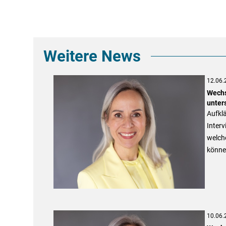
Weitere News
12.06.
Wechs
unter
Aufklä
Interv
welch
könne
10.06.