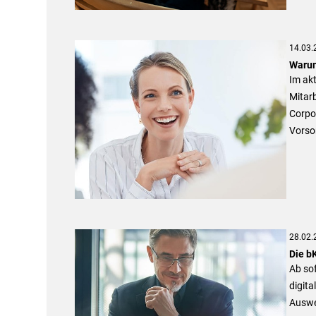
14.03.
Warum
Im akt
Mitarb
Corpo
Vorso
28.02.
Die b
Ab sof
digita
Auswe