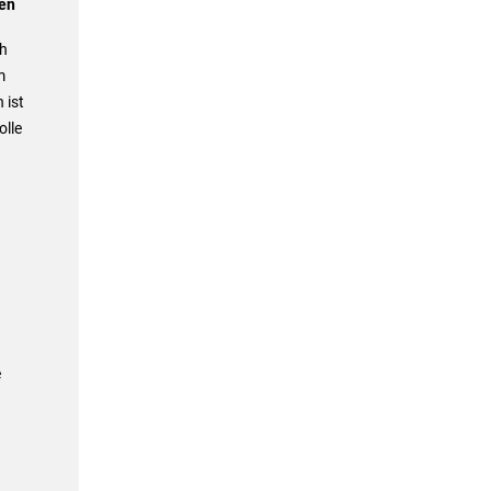
en
ch
m
 ist
olle
e