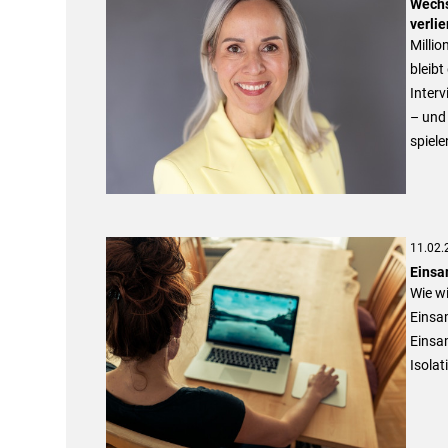
Wechs
verlie
Millio
bleibt
Inter
– und
spiele
11.02.
Einsa
Wie w
Einsa
Einsam
Isolat