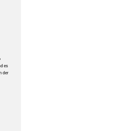
o
nd es
n der