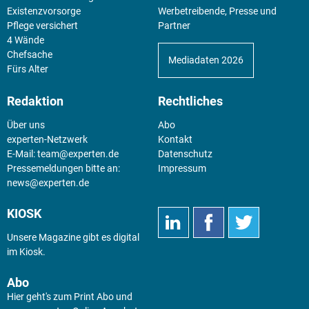
Existenz­vorsorge
Werbetreibende, Presse und
Pflege versichert
Partner
4 Wände
Chefsache
Mediadaten 2026
Fürs Alter
Redaktion
Rechtliches
Über uns
Abo
experten-Netzwerk
Kontakt
E-Mail:
team@experten.de
Datenschutz
Pressemeldungen bitte an:
Impressum
news@experten.de
KIOSK
Unsere Magazine gibt es digital
im
Kiosk
.
Abo
Hier geht's zum Print Abo und