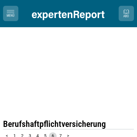
Berufshaftpflichtversicherung
<
1
2
3
4
5
6
7
>