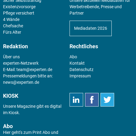
Sicher Selbstständig
Unsere aktuellen Mediadaten für
Existenz­vorsorge
Werbetreibende, Presse und
Pflege versichert
Partner
4 Wände
Chefsache
Mediadaten 2026
Fürs Alter
Redaktion
Rechtliches
Über uns
Abo
experten-Netzwerk
Kontakt
E-Mail:
team@experten.de
Datenschutz
Pressemeldungen bitte an:
Impressum
news@experten.de
KIOSK
Unsere Magazine gibt es digital
im
Kiosk
.
Abo
Hier geht's zum Print Abo und