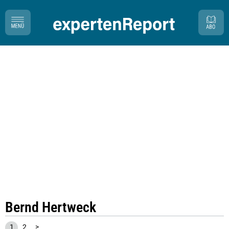
Bernd Hertweck
1
2
>