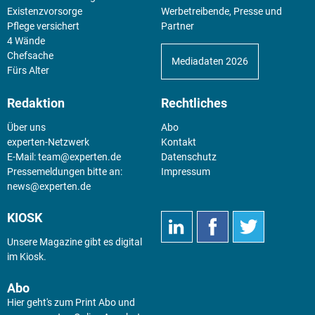
Existenz­vorsorge
Werbetreibende, Presse und
Pflege versichert
Partner
4 Wände
Chefsache
Mediadaten 2026
Fürs Alter
Redaktion
Rechtliches
Über uns
Abo
experten-Netzwerk
Kontakt
E-Mail:
team@experten.de
Datenschutz
Pressemeldungen bitte an:
Impressum
news@experten.de
KIOSK
Unsere Magazine gibt es digital
im
Kiosk
.
Abo
Hier geht's zum Print Abo und