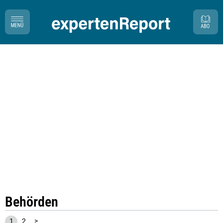
Behörden
1
2
>