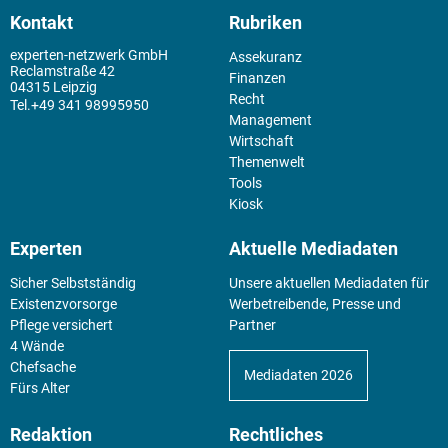
Kontakt
Rubriken
experten-netzwerk GmbH
Assekuranz
Reclamstraße 42
Finanzen
04315 Leipzig
Recht
+49 341 98995950
Management
Wirtschaft
Themenwelt
Tools
Kiosk
Experten
Aktuelle Mediadaten
Sicher Selbstständig
Unsere aktuellen Mediadaten für
Existenz­vorsorge
Werbetreibende, Presse und
Pflege versichert
Partner
4 Wände
Chefsache
Mediadaten 2026
Fürs Alter
Redaktion
Rechtliches