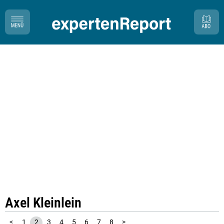
Axel Kleinlein
<
1
2
3
4
5
6
7
8
>