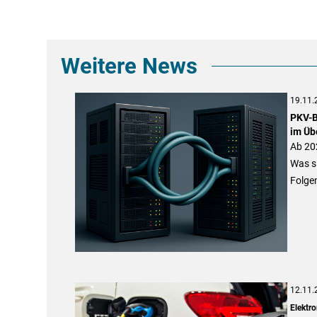
Weitere News
19.11.
PKV-B
im Üb
Ab 202
Was s
Folgen
12.11.
Elektro