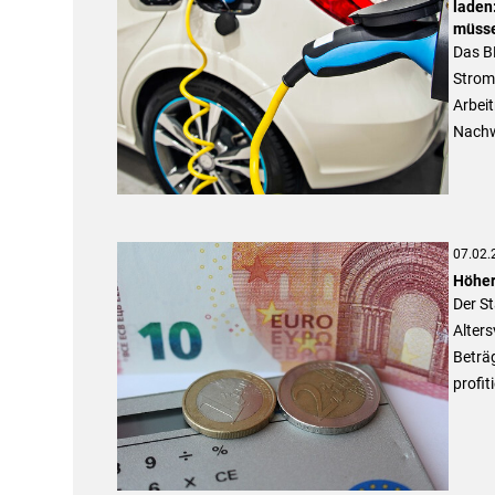
laden
müss
Das B
Stromk
Arbei
Nachw
07.02.
Höher
Der St
Alter
Beträ
profit