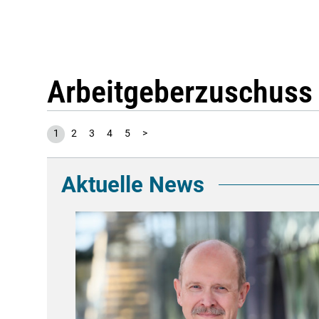
Arbeitgeberzuschuss
1
2
3
4
5
>
Aktuelle News