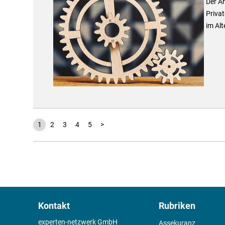
Der Ar
Privat
im Alt
1
2
3
4
5
>
Kontakt
Rubriken
experten-netzwerk GmbH
Assekuranz