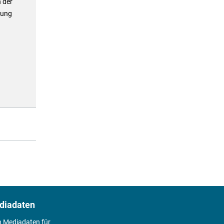
 der
tung
diadaten
n Mediadaten für