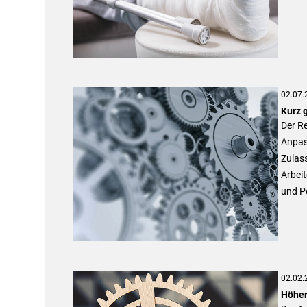
02.07.
Kurz 
Der Re
Anpas
Zulass
Arbei
und P
02.02.
Höher