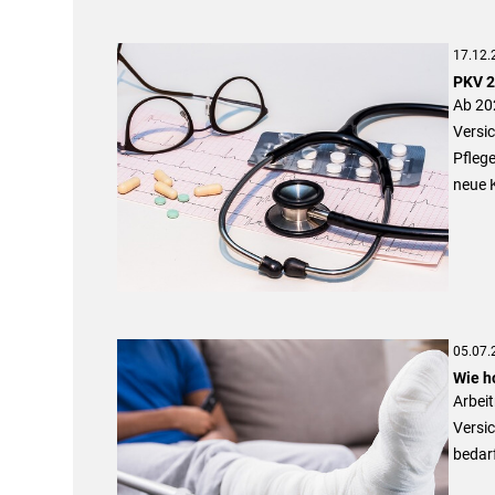
17.12.
PKV 2
Ab 202
Versic
Pflege
neue 
05.07.
Wie h
Arbeit
Versic
bedarf