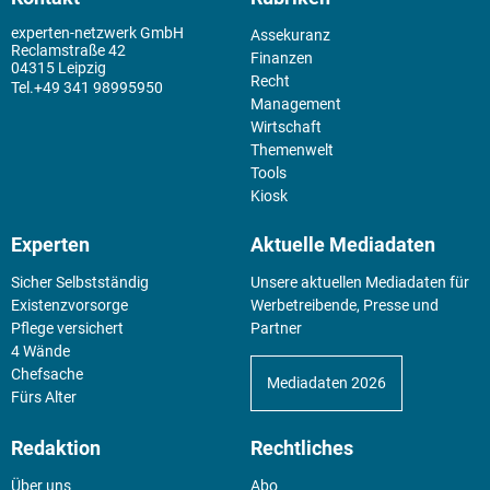
experten-netzwerk GmbH
Assekuranz
Reclamstraße 42
Finanzen
04315 Leipzig
Recht
+49 341 98995950
Management
Wirtschaft
Themenwelt
Tools
Kiosk
Experten
Aktuelle Mediadaten
Sicher Selbstständig
Unsere aktuellen Mediadaten für
Existenz­vorsorge
Werbetreibende, Presse und
Pflege versichert
Partner
4 Wände
Chefsache
Mediadaten 2026
Fürs Alter
Redaktion
Rechtliches
Über uns
Abo