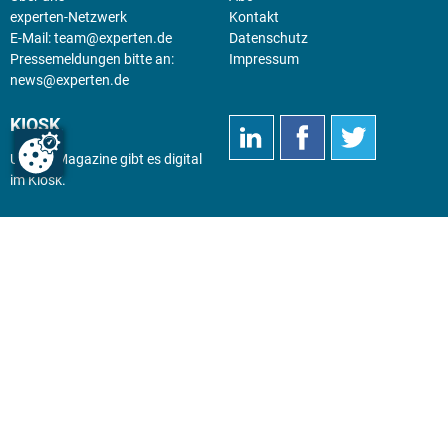
experten-Netzwerk
Kontakt
E-Mail:
team@experten.de
Datenschutz
Pressemeldungen bitte an:
Impressum
news@experten.de
KIOSK
Unsere Magazine gibt es digital
im
Kiosk
.
Abo
Hier geht's zum Print Abo und
zum gesamten Online Angebot
des expertenReport.
Jetzt anmelden!
© 2026 experten-netzwerk GmbH