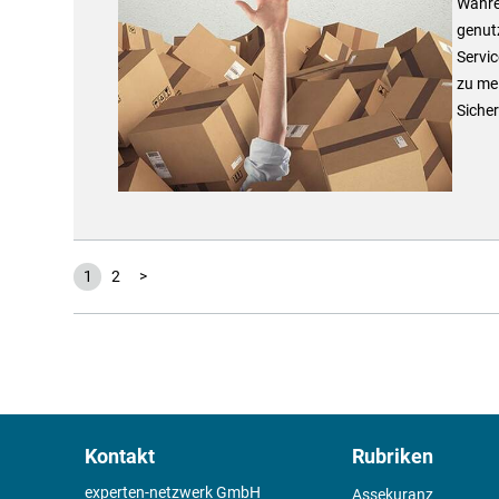
Währe
genutz
Servic
zu mei
Sicher
1
2
>
Kontakt
Rubriken
experten-netzwerk GmbH
Assekuranz