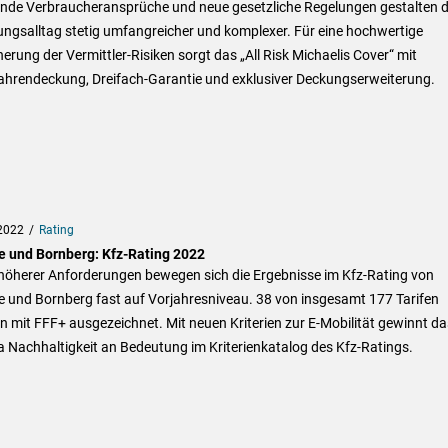
ende Verbraucheransprüche und neue gesetzliche Regelungen gestalten 
ngsalltag stetig umfangreicher und komplexer. Für eine hochwertige
erung der Vermittler-Risiken sorgt das „All Risk Michaelis Cover“ mit
fahrendeckung, Dreifach-Garantie und exklusiver Deckungserweiterung.
2022
Rating
e und Bornberg: Kfz-Rating 2022
 höherer Anforderungen bewegen sich die Ergebnisse im Kfz-Rating von
e und Bornberg fast auf Vorjahresniveau. 38 von insgesamt 177 Tarifen
 mit FFF+ ausgezeichnet. Mit neuen Kriterien zur E-Mobilität gewinnt da
 Nachhaltigkeit an Bedeutung im Kriterienkatalog des Kfz-Ratings.