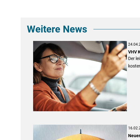
Weitere News
24.04.
VHV K
Der l
koste
16.02.
Neuer