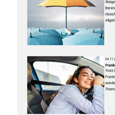
Steig
Beratu
Absich
Allge
04.11.
Frank
Trotz
Frank
werden
Thema