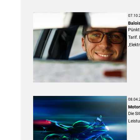
07.10.
Balois
Pünktl
Tarif.
‚Elekt
08.04.
Motor
Die S
Leist