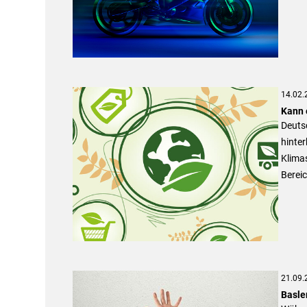
14.02.
Kann 
Deutsc
hinter
Klima
Berei
21.09.
Basle