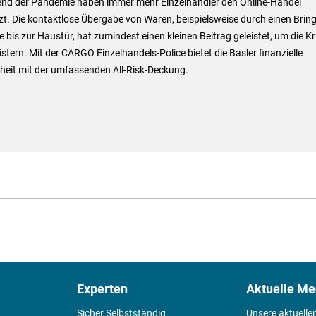
nd der Pandemie haben immer mehr Einzelhändler den Online-Handel
t. Die kontaktlose Übergabe von Waren, beispielsweise durch einen Bring
e bis zur Haustür, hat zumindest einen kleinen Beitrag geleistet, um die Kr
stern. Mit der CARGO Einzelhandels-Police bietet die Basler finanzielle
heit mit der umfassenden All-Risk-Deckung.
Experten
Aktuelle Me
Sicher Selbstständig
Unsere aktuelle