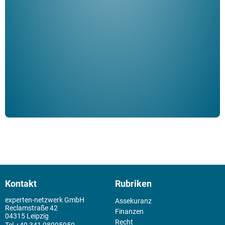
Her
ble
Klau
Schm
der 
Kontakt
Rubriken
experten-netzwerk GmbH
Assekuranz
Reclamstraße 42
Finanzen
04315 Leipzig
Recht