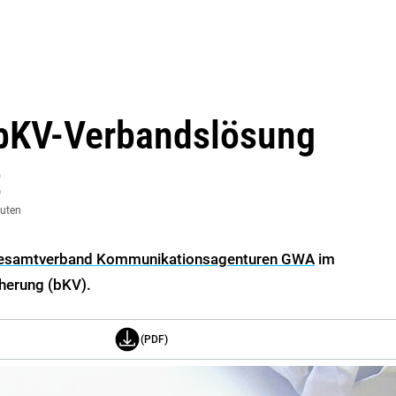
 bKV-Verbandslösung
t
nuten
esamtverband Kommunikationsagenturen GWA
im
cherung (bKV).
(PDF)